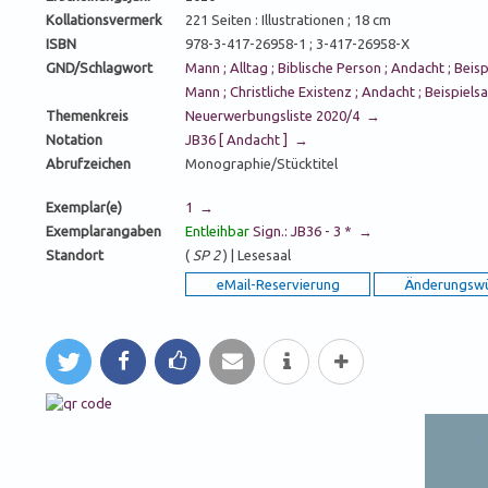
Kollationsvermerk
221 Seiten : Illustrationen ; 18 cm
ISBN
978-3-417-26958-1 ; 3-417-26958-X
GND/Schlagwort
Mann ; Alltag ; Biblische Person ; Andacht ; Be
Mann ; Christliche Existenz ; Andacht ; Beispi
Themenkreis
Neuerwerbungsliste 2020/4 →
Notation
JB36 [ Andacht ] →
Abrufzeichen
Monographie/Stücktitel
Exemplar(e)
1 →
Exemplarangaben
Entleihbar
Sign.: JB36 - 3 * →
Standort
(
SP 2
) | Lesesaal
tweet
teilen
like
mail
Info
mehr