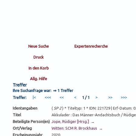
Treffer
Ihre Suchanfrage war: ⇒
1 Treffer
Treffer:
1 / 1
Identangaben
(
SP 2
) * Titeltyp: 1 * IDN: 221729 | Erf-Datum:
Titel
Akkulader : Das Männer-Andachtsbuch / Rüdiger
Beteiligte Person(en)
Jope, Rüdiger [Hrsg.] →
Ort/Verlag
Witten: SCM R. Brockhaus →
Erscheinungsjahr
2020