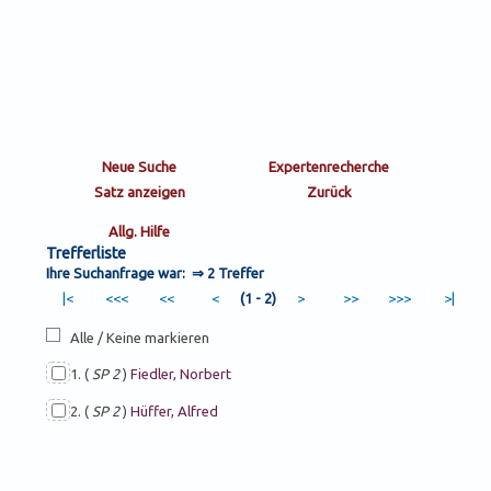
Trefferliste
Ihre Suchanfrage war: ⇒
2 Treffer
(1 - 2)
Alle / Keine markieren
1. (
SP 2
)
Fiedler, Norbert
2. (
SP 2
)
Hüffer, Alfred