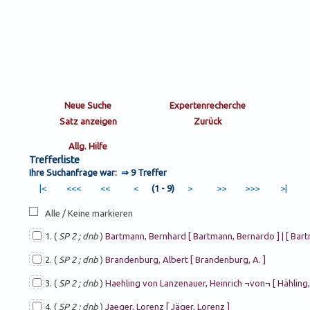
Trefferliste
Ihre Suchanfrage war: ⇒
9 Treffer
(1 - 9)
Alle / Keine markieren
1. (
SP 2 ; dnb
)
Bartmann, Bernhard [ Bartmann, Bernardo ] | [ Bar
2. (
SP 2 ; dnb
)
Brandenburg, Albert [ Brandenburg, A. ]
3. (
SP 2 ; dnb
)
Haehling von Lanzenauer, Heinrich ¬von¬ [ Hähling, He
4. (
SP 2 ; dnb
)
Jaeger, Lorenz [ Jäger, Lorenz ]