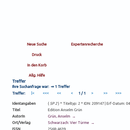
Treffer
Ihre Suchanfrage war: ⇒
1 Treffer
Treffer:
1 / 1
Identangaben
(
SP 2
) * Titeltyp: 2 * IDN: 209147 | Erf-Datum: 
Titel
Edition Anselm Grün
AutorIn
Grün, Anselm →
Ort/Verlag
Schwarzach: Vier Türme →
ISSN
2568-4639