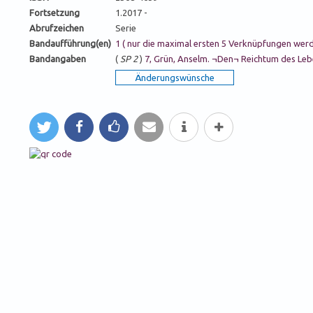
Fortsetzung
1.2017 -
Abrufzeichen
Serie
Bandaufführung(en)
1 ( nur die maximal ersten 5 Verknüpfungen wer
Bandangaben
(
SP 2
)
7, Grün, Anselm. ¬Den¬ Reichtum des Leb
tweet
teilen
like
mail
Info
mehr