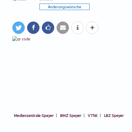
tweet
teilen
like
mail
Info
mehr
Medienzentrale Speyer
|
BMZ Speyer
|
VThK
|
LBZ Speyer