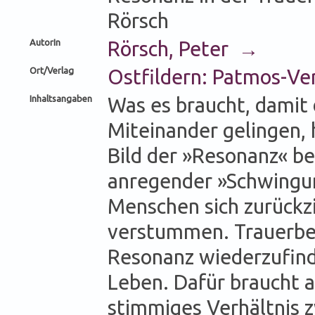
Rörsch
AutorIn
Rörsch, Peter →
Ort/Verlag
Ostfildern: Patmos-V
Inhaltsangaben
Was es braucht, damit
Miteinander gelingen,
Bild der »Resonanz« b
anregender »Schwingun
Menschen sich zurückz
verstummen. Trauerbeg
Resonanz wiederzufind
Leben. Dafür braucht a
stimmiges Verhältnis z