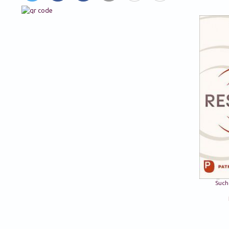
tweet
teilen
like
mail
Info
mehr
Such