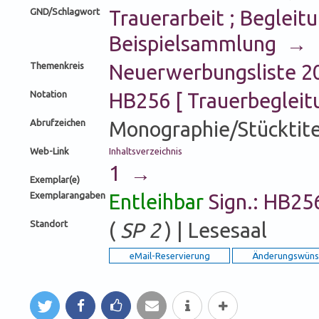
GND/Schlagwort
Trauerarbeit ; Begleit
Beispielsammlung →
Themenkreis
Neuerwerbungsliste 
Notation
HB256 [ Trauerbeglei
Abrufzeichen
Monographie/Stücktite
Web-Link
Inhaltsverzeichnis
1 →
Exemplar(e)
Exemplarangaben
Entleihbar
Sign.: HB25
Standort
(
SP 2
) | Lesesaal