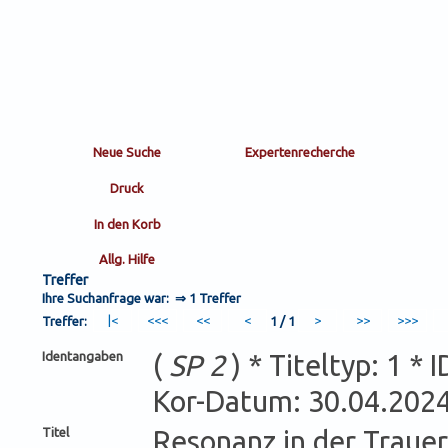
Treffer
Ihre Suchanfrage war: ⇒
1 Treffer
Treffer:
1 / 1
Identangaben
(
SP 2
) * Titeltyp: 1 *
Kor-Datum: 30.04.202
Titel
Resonanz in der Trauer