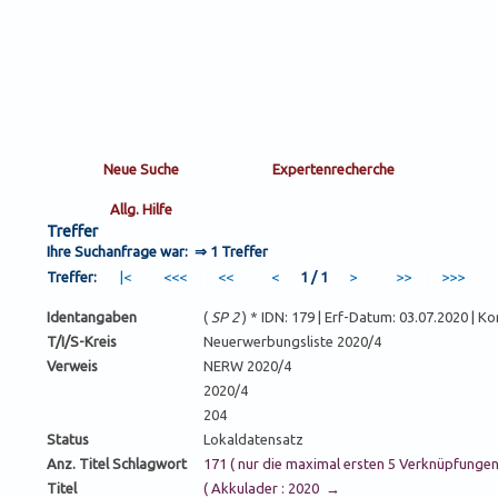
Treffer
Ihre Suchanfrage war: ⇒
1 Treffer
Treffer:
1 / 1
Identangaben
(
SP 2
) * IDN: 179 | Erf-Datum: 03.07.2020 | K
T/I/S-Kreis
Neuerwerbungsliste 2020/4
Verweis
NERW 2020/4
2020/4
204
Status
Lokaldatensatz
Anz. Titel Schlagwort
171 ( nur die maximal ersten 5 Verknüpfunge
Titel
( Akkulader : 2020 →