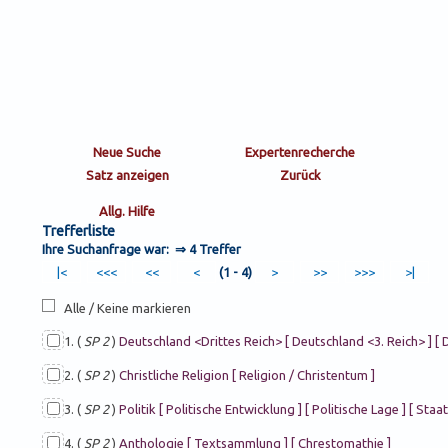
Trefferliste
Ihre Suchanfrage war: ⇒
4 Treffer
(1 - 4)
Alle / Keine markieren
1. (
SP 2
)
Deutschland <Drittes Reich> [ Deutschland <3. Reich> ] [ D
2. (
SP 2
)
Christliche Religion [ Religion / Christentum ]
3. (
SP 2
)
Politik [ Politische Entwicklung ] [ Politische Lage ] [ Staat
4. (
SP 2
)
Anthologie [ Textsammlung ] [ Chrestomathie ]