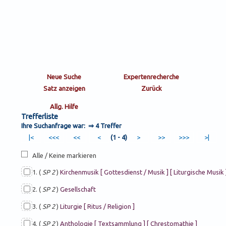
Trefferliste
Ihre Suchanfrage war: ⇒
4 Treffer
(1 - 4)
Alle / Keine markieren
1. (
SP 2
)
Kirchenmusik [ Gottesdienst / Musik ] [ Liturgische Musik ]
2. (
SP 2
)
Gesellschaft
3. (
SP 2
)
Liturgie [ Ritus / Religion ]
4. (
SP 2
)
Anthologie [ Textsammlung ] [ Chrestomathie ]