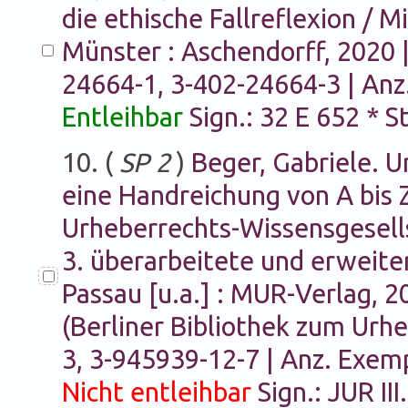
die ethische Fallreflexion / 
Münster : Aschendorff, 2020 |
24664-1, 3-402-24664-3 | Anz
Entleihbar
Sign.: 32 E 652 * 
10. (
SP 2
)
Beger, Gabriele. U
eine Handreichung von A bis Z
Urheberrechts-Wissensgesells
3. überarbeitete und erweite
Passau [u.a.] : MUR-Verlag, 20
(Berliner Bibliothek zum Urhe
3, 3-945939-12-7 | Anz. Exemp
Nicht entleihbar
Sign.: JUR III