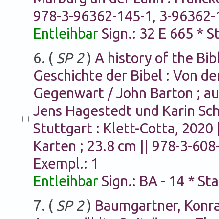
978-3-96362-145-1, 3-96362-14
Entleihbar
Sign.: 32 E 665 * 
6. (
SP 2
)
A history of the Bib
Geschichte der Bibel : Von de
Gegenwart / John Barton ; a
Jens Hagestedt und Karin Schu
Stuttgart : Klett-Cotta, 2020 |
Karten ; 23.8 cm || 978-3-608
Exempl.: 1
Entleihbar
Sign.: BA - 14 * St
7. (
SP 2
)
Baumgartner, Konrad