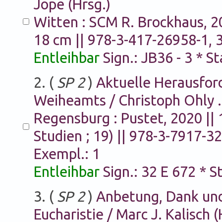
Jope (Hrsg.)
Witten : SCM R. Brockhaus, 202
18 cm || 978-3-417-26958-1, 
Entleihbar
Sign.: JB36 - 3 * S
2. (
SP 2
)
Aktuelle Herausfor
Weiheamts / Christoph Ohly ...
Regensburg : Pustet, 2020 || 
Studien ; 19) || 978-3-7917-3
Exempl.: 1
Entleihbar
Sign.: 32 E 672 * 
3. (
SP 2
)
Anbetung, Dank und
Eucharistie / Marc J. Kalisch (