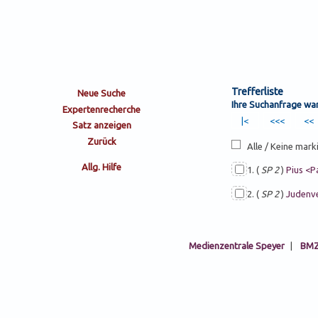
Trefferliste
Ihre Suchanfrage wa
Alle / Keine mark
1. (
SP 2
)
Pius <Pa
2. (
SP 2
)
Judenve
Medienzentrale Speyer
|
BMZ