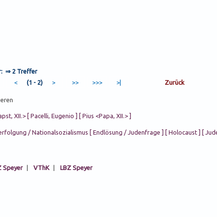
r: ⇒
2 Treffer
(1 - 2)
ieren
pst, XII.> [ Pacelli, Eugenio ] [ Pius <Papa, XII.> ]
rfolgung / Nationalsozialismus [ Endlösung / Judenfrage ] [ Holocaust ] [ Jud
 Speyer
|
VThK
|
LBZ Speyer