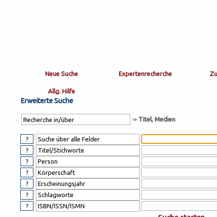
Sortierung
sort
nachein/aus
by:
Erweiterte Suche
⇒
Titel, Medien